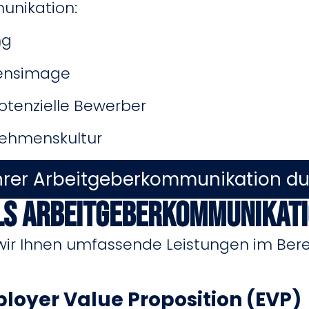
unikation:
ng
ensimage
 potenzielle Bewerber
rnehmenskultur
Ihrer Arbeitgeberkommunikation d
ls Arbeitgeberkommunikat
n wir Ihnen umfassende Leistungen im Ber
loyer Value Proposition (EVP)