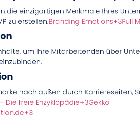
ren die einzigartigen Merkmale Ihres Unt
 zu erstellen.
Branding Emotions
+3
Full
ion
Inhalte, um Ihre Mitarbeitenden über Un
 einzubinden.
ion
marke nach außen durch Karriereseiten, S
– Die freie Enzyklopädie
+3
Gekko
tion.de
+3