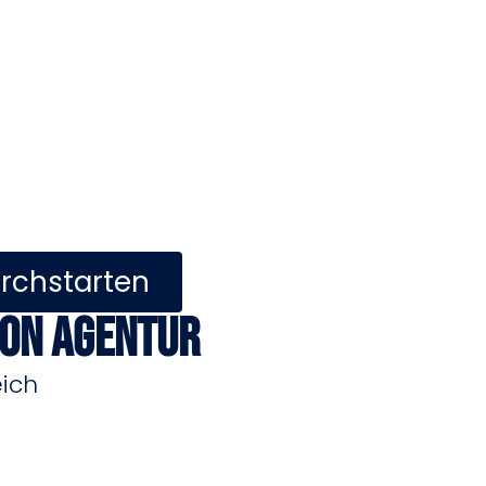
urchstarten
ion Agentur
eich