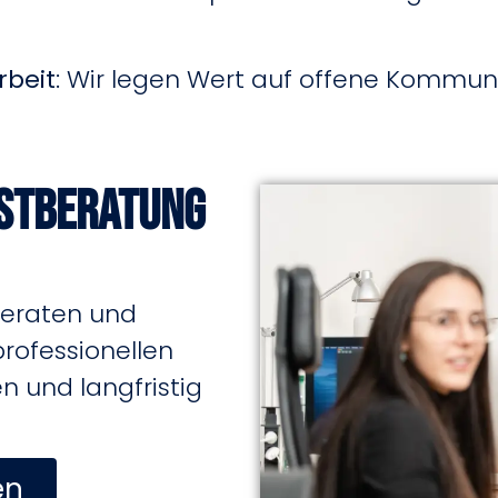
beit
:
Wir legen Wert auf offene Kommu
rstberatung
beraten und
professionellen
 und langfristig
en