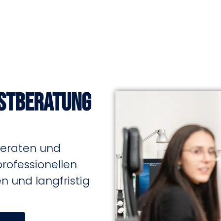
rstberatung
beraten und
professionellen
 und langfristig