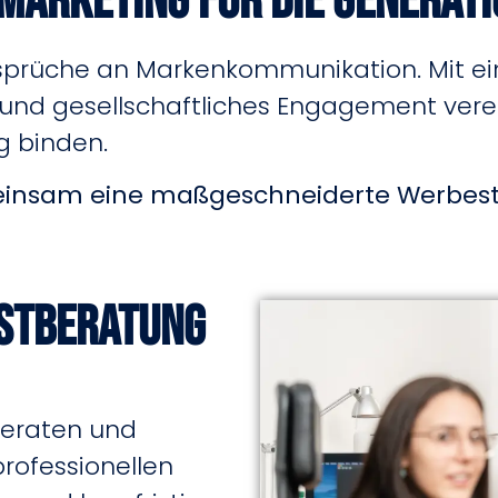
 Marketing für die Generati
Ansprüche an Markenkommunikation.
Mit e
e und gesellschaftliches Engagement vere
ig binden.
einsam eine maßgeschneiderte Werbestra
rstberatung
beraten und
professionellen