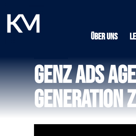
Über Uns
L
GenZ Ads Age
Generation Z