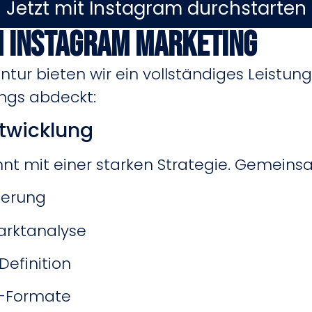
Jetzt mit Instagram durchstarten
m Instagram Marketing
ntur bieten wir ein vollständiges Leistun
ngs abdeckt:
ntwicklung
innt mit einer starken Strategie. Gemeinsa
ierung
arktanalyse
efinition
t-Formate