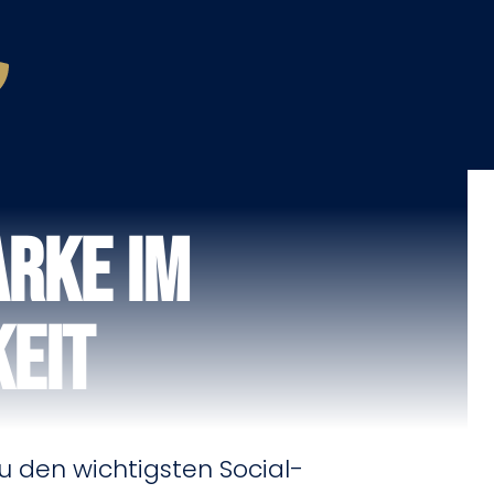
arke im
eit
u den wichtigsten Social-