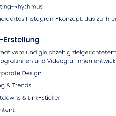
sting-Rhythmus
eidertes Instagram-Konzept, das zu Ihr
t-Erstellung
kreativem und gleichzeitig zielgerichtet
otograf:innen und Videograf:innen entwicke
orporate Design
ing & Trends
ntdowns & Link-Sticker
ntent