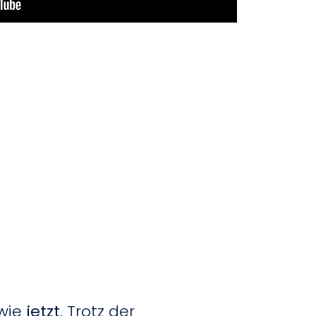
 wie
jetzt
. Trotz der