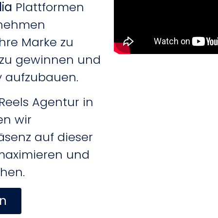
ia
Plattformen
ernehmen
ihre Marke zu
 zu gewinnen und
y aufzubauen.
 Reels Agentur in
en wir
äsenz auf dieser
maximieren und
chen.
en