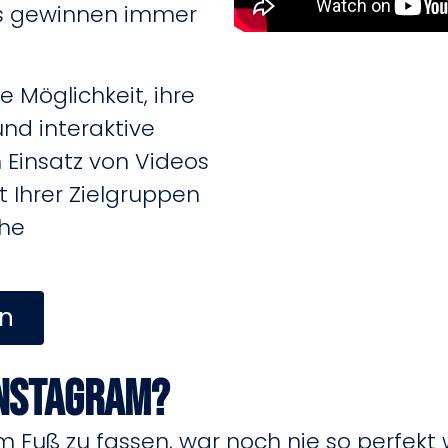
es gewinnen immer
 Möglichkeit, ihre
nd interaktive
 Einsatz von Videos
 Ihrer Zielgruppen
ohe
en
Instagram?
m Fuß zu fassen, war noch nie so perfekt