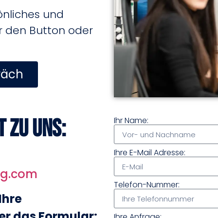
sönliches und
er den Button oder
räch
t zu uns:
Ihr Name:
Ihre E-Mail Adresse:
ng.com
Telefon-Nummer:
Ihre
er das Formular:
Ihre Anfrage: