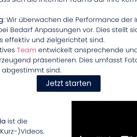
g
: Wir überwachen die Performance de
ei Bedarf Anpassungen vor. Dies stellt si
ffektiv und zielgerichtet sind.
atives
Team
entwickelt ansprechende und r
eugend präsentieren. Dies umfasst Fotos,
en abgestimmt sind.
Jetzt starten
ia
ist die
urz-)Videos.