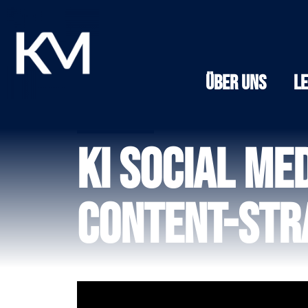
Über Uns
L
KI Social Me
Content-Str