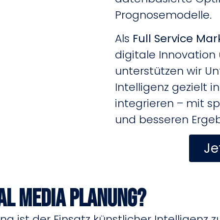
Prognosemodelle.
Als
Full Service Ma
digitale Innovatio
unterstützen wir U
Intelligenz gezielt 
integrieren – mit s
und besseren Ergeb
Je
ial Media Planung?
g ist der Einsatz künstlicher Intelligenz