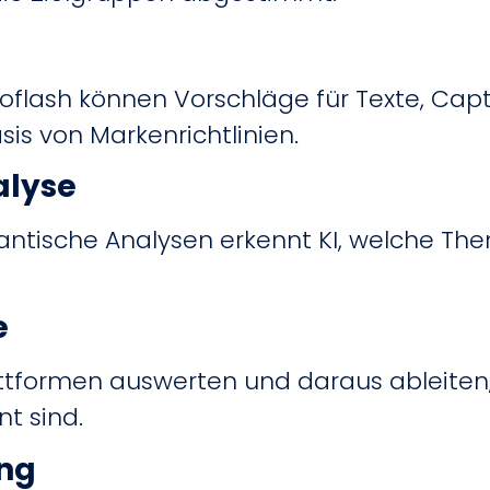
roflash können Vorschläge für Texte, Cap
is von Markenrichtlinien.
alyse
antische Analysen erkennt KI, welche Th
e
attformen auswerten und daraus ableiten,
t sind.
ing