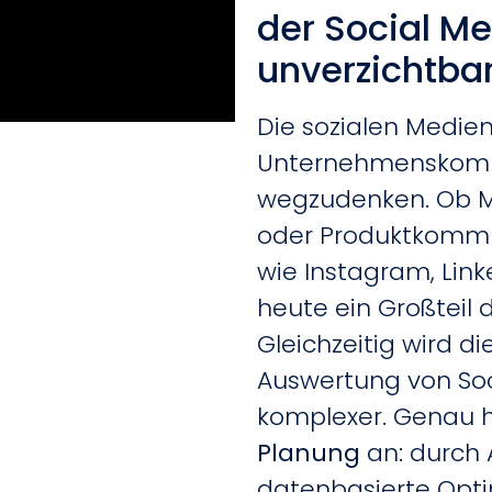
der Social M
unverzichtbar
Die sozialen Medie
Unternehmenskomm
wegzudenken. Ob 
oder Produktkommu
wie Instagram, Linke
heute ein Großteil 
Gleichzeitig wird di
Auswertung von So
komplexer. Genau h
Planung
an: durch 
datenbasierte Opti