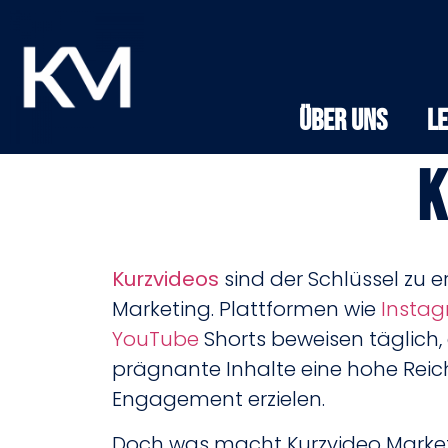
Über Uns
L
K
Kurzvideos
sind der Schlüssel zu 
Marketing. Plattformen wie
Instag
YouTube
Shorts beweisen täglich, 
prägnante Inhalte eine hohe Reic
Engagement erzielen.
Doch was macht Kurzvideo Marketi