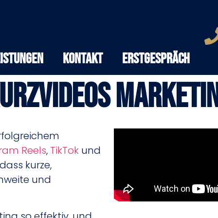
eistungen
Kontakt
Erstgespräch
urzvideos Marketi
erfolgreichem
ram Reels
,
TikTok
und
dass kurze,
hweite und
ng so effektiv, und