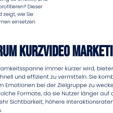
fitieren? Dieser
 zeigt, wie Sie
ehmen einsetzen
um Kurzvideo Market
rksamkeitsspanne immer kürzer wird, biete
chnell und effizient zu vermitteln. Sie ko
um Emotionen bei der Zielgruppe zu wecken
lche Formate, da sie Nutzer länger auf d
r Sichtbarkeit, höhere Interaktionsrate
.