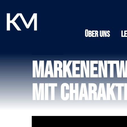
Über Uns
L
Markenentwi
mit Charakte