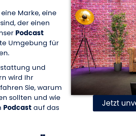
 eine Marke, eine
sind, der einen
unser
Podcast
ekte Umgebung für
en.
sstattung und
n wird Ihr
rfahren Sie, warum
en sollten und wie
Jetzt unv
n
Podcast
auf das