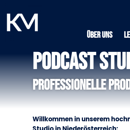
Über Uns
L
Podcast Stud
Professionelle Prod
Willkommen in unserem hoch
Studio in Niederösterreich: