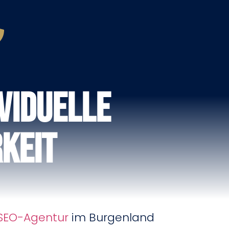
viduelle
keit
SEO-Agentur
im Burgenland