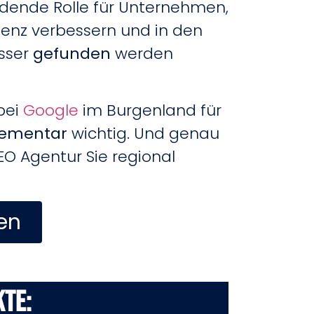
idende Rolle für Unternehmen,
senz verbessern und in den
sser
gefunden
werden
bei
Google
im Burgenland für
lementar
wichtig. Und genau
SEO Agentur Sie regional
en
kte: