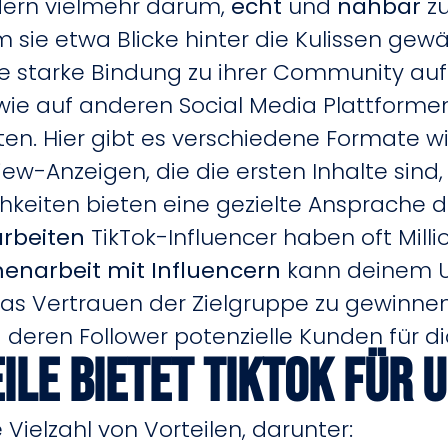
ndern vielmehr darum,
echt
und
nahbar
zu
 sie etwa Blicke hinter die Kulissen gewä
ne starke Bindung zu ihrer Community au
wie auf anderen Social Media Plattform
ten. Hier gibt es verschiedene Formate w
-Anzeigen, die die ersten Inhalte sind, 
keiten bieten eine gezielte Ansprache de
rbeiten
TikTok-Influencer haben oft Mill
narbeit mit Influencern
kann deinem U
as Vertrauen der Zielgruppe zu gewinnen
deren Follower potenzielle Kunden für di
ile bietet TikTok für
Vielzahl von Vorteilen, darunter: