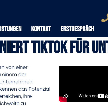
eistungen
Kontakt
Erstgespräch
oniert TikTok für U
en von einer
u einem der
r Unternehmen
kennen das Potenzial
rreichen, ihre
ichweite zu