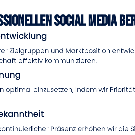
ssionellen Social Media Be
entwicklung
hrer Zielgruppen und Marktposition entw
chaft effektiv kommunizieren.
anung
en optimal einzusetzen, indem wir Priorit
ekanntheit
tinuierlicher Präsenz erhöhen wir die Si