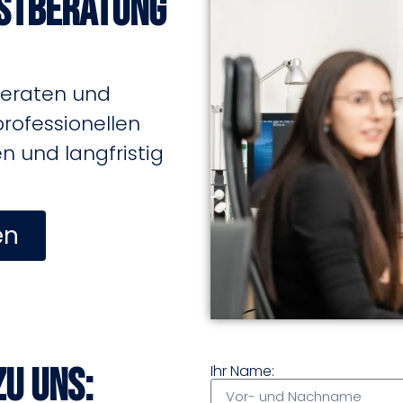
rstberatung
beraten und
professionellen
 und langfristig
en
zu uns:
Ihr Name: