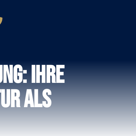
ng: Ihre
ur als