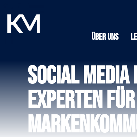
Über Uns
L
Social Media
Experten für 
Markenkommu