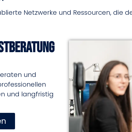
blierte Netzwerke und Ressourcen, die d
rstberatung
beraten und
professionellen
 und langfristig
en