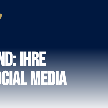
d: Ihre
cial Media